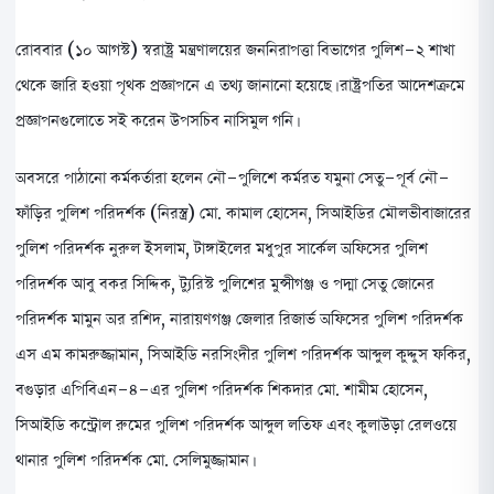
রোববার (১০ আগস্ট) স্বরাষ্ট্র মন্ত্রণালয়ের জননিরাপত্তা বিভাগের পুলিশ-২ শাখা
থেকে জারি হওয়া পৃথক প্রজ্ঞাপনে এ তথ্য জানানো হয়েছে। রাষ্ট্রপতির আদেশক্রমে
প্রজ্ঞাপনগুলোতে সই করেন উপসচিব নাসিমুল গনি।
অবসরে পাঠানো কর্মকর্তারা হলেন নৌ-পুলিশে কর্মরত যমুনা সেতু-পূর্ব নৌ-
ফাঁড়ির পুলিশ পরিদর্শক (নিরস্ত্র) মো. কামাল হোসেন, সিআইডির মৌলভীবাজারের
পুলিশ পরিদর্শক নুরুল ইসলাম, টাঙ্গাইলের মধুপুর সার্কেল অফিসের পুলিশ
পরিদর্শক আবু বকর সিদ্দিক, ট্যুরিস্ট পুলিশের মুন্সীগঞ্জ ও পদ্মা সেতু জোনের
পরিদর্শক মামুন অর রশিদ, নারায়ণগঞ্জ জেলার রিজার্ভ অফিসের পুলিশ পরিদর্শক
এস এম কামরুজ্জামান, সিআইডি নরসিংদীর পুলিশ পরিদর্শক আব্দুল কুদ্দুস ফকির,
বগুড়ার এপিবিএন-৪-এর পুলিশ পরিদর্শক শিকদার মো. শামীম হোসেন,
সিআইডি কন্ট্রোল রুমের পুলিশ পরিদর্শক আব্দুল লতিফ এবং কুলাউড়া রেলওয়ে
থানার পুলিশ পরিদর্শক মো. সেলিমুজ্জামান।