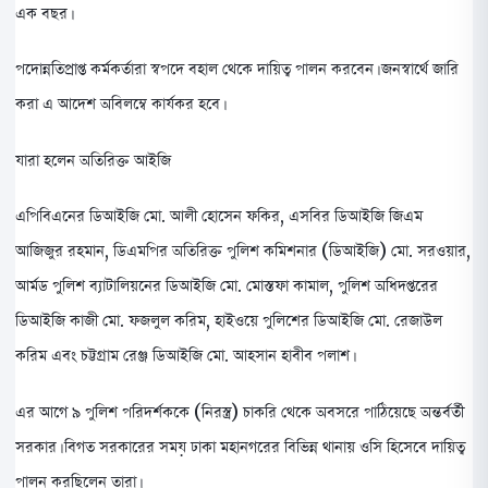
এক বছর।
পদোন্নতিপ্রাপ্ত কর্মকর্তারা স্বপদে বহাল থেকে দায়িত্ব পালন করবেন। জনস্বার্থে জারি
করা এ আদেশ অবিলম্বে কার্যকর হবে।
যারা হলেন অতিরিক্ত আইজি
এপিবিএনের ডিআইজি মো. আলী হোসেন ফকির, এসবির ডিআইজি জিএম
আজিজুর রহমান, ডিএমপির অতিরিক্ত পুলিশ কমিশনার (ডিআইজি) মো. সরওয়ার,
আর্মড পুলিশ ব্যাটালিয়নের ডিআইজি মো. মোস্তফা কামাল, পুলিশ অধিদপ্তরের
ডিআইজি কাজী মো. ফজলুল করিম, হাইওয়ে পুলিশের ডিআইজি মো. রেজাউল
করিম এবং চট্টগ্রাম রেঞ্জ ডিআইজি মো. আহসান হাবীব পলাশ।
এর আগে ৯ পুলিশ পরিদর্শককে (নিরস্ত্র) চাকরি থেকে অবসরে পাঠিয়েছে অন্তর্বর্তী
সরকার। বিগত সরকারের সময় ঢাকা মহানগরের বিভিন্ন থানায় ওসি হিসেবে দায়িত্ব
পালন করছিলেন তারা।