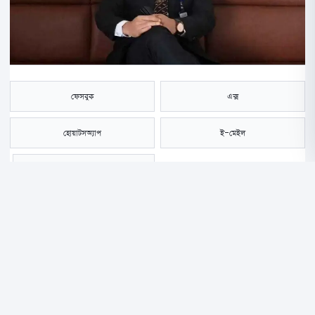
ফেসবুক
এক্স
হোয়াটসঅ্যাপ
ই-মেইল
সংরক্ষণ করুন
ছুটিতে বাড়ি ফেরার পথে কুমিল্লার মুরাদনগর উপজেলার সহকারী কমিশনার (ভূমি)
সাকিব হাসান খাঁন ডাকাত দলের হামলায় গুরুতর আহত হয়ে বর্তমানে হাসপাতালে
চিকিৎসাধীন রয়েছেন।
শুক্রবার (১৯ জুন) রাত আনুমানিক সাড়ে ১০টার দিকে নারায়ণগঞ্জের আড়াইহাজার