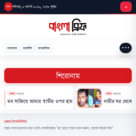
মূল
শনিবার, ৮ আগস্ট ২০২৬, ৭:৩৯ পূর্বাহ্ন
⌕
লেখায়
যান
•••
বাংলাদেশ
রাজনীতি
আন্তর্জাতিক
শিরোনাম
অন্যান্য
অন্যান্য
াত্র
এইমাত্র
 সাজিয়ে আমার স্বামীর ওপর হামলা, দৃষ্টান্তমূলক শাস্তির দাবি- স্ত্রী তারিন 
নারীর ঘর থেকে যুবদল
প্রচ্ছদ
/
আন্তর্জাতিক
/
নতুন সেনাপ্রধানকে কড়া বার্তা নেতানিয়াহুর ‘হয় পুরো গাজা দখল করুন, নয়তো ইস্তফা দিন’