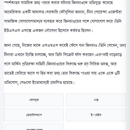
স্পর্শকাতর সামরিক তথ্য পাচার করার ঘটনায় জিনচাওকে অভিযুক্ত করেছে
আমেরিকার একটি আদালত। সরকারি কৌঁসুলিরা জানান, চীনা গোয়েন্দা এজেন্টরা
সামাজিক যোগাযোগমাধ্যম ব্যবহার করে জিনচাওয়ের সঙ্গে যোগাযোগ করে। তিনি
ইউএসএস এসক্সে একজন নৌসেনা হিসেবে কর্মরত ছিলেন।
জানা গেছে, নিজের মাকে এসএমএস করেই ফেঁসে যান জিনচাও। তিনি লেখেন, অন্য
চীনারা এখানে ট্যাক্সি চালাচ্ছে, আর তিনি সিক্রেট ফাঁস করছেন। এরপরই নড়েচড়ে
বসে মার্কিন প্রতিরক্ষা বাহিনী। জিনচাওয়ের বিরুদ্ধে শুরু হয় সিরিজ তদন্ত, আর
তাতেই বেরিয়ে আসে গা হিম করা তথ্য। তার বিরুদ্ধে পাওয়া যায় একে একে ৬টি
অভিযোগ, যেগুলো ইতোমধ্যেই প্রমাণিত হয়েছে।
ফেসবুক
এক্স
হোয়াটসঅ্যাপ
ই-মেইল
সংরক্ষণ করুন