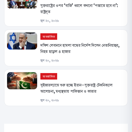
যুক্তরাষ্ট্রের ওপর ‘বাজি’ ধরলে কখনো ‘পস্তাতে হবে না’:
রাষ্ট্রদূত
জুন ২০, ২০২৬
আন্তর্জাতিক
দক্ষিণ লেবাননে হামলা বন্ধের নির্দেশ দিলেন নেতানিয়াহুর,
নিহত ছাড়াল ৪ হাজার
জুন ২০, ২০২৬
আন্তর্জাতিক
সুইজারল্যান্ডে শুরু হচ্ছে ইরান–যুক্তরাষ্ট্র টেকনিক্যাল
আলোচনা, মধ্যস্থতায় পাকিস্তান ও কাতার
জুন ২০, ২০২৬