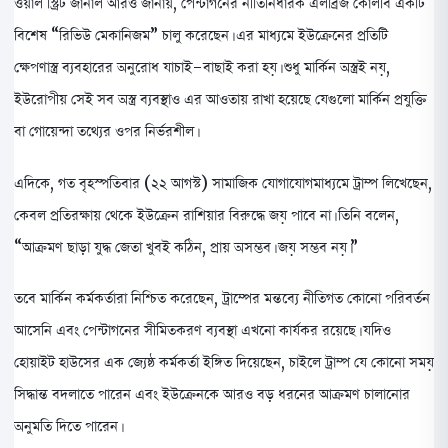
ওয়াল স্ট্রিট জার্নাল আরও জানায়, পেন্টাগনের নীতিনির্ধারক এলব্রিজ কোলবি একটি
বিশেষ “রিভিউ মেকানিজম” চালু করেছেন। এর মাধ্যমে ইউক্রেনের প্রতিটি
ক্ষেপণাস্ত্র ব্যবহারের অনুরোধ যাচাই-বাছাই করা হয়। শুধু মার্কিন অস্ত্রই নয়,
ইউরোপীয় সেই সব অস্ত্র ব্যবস্থাও এর আওতায় রাখা হয়েছে যেগুলো মার্কিন প্রযুক্তি
বা গোয়েন্দা তথ্যের ওপর নির্ভরশীল।
এদিকে, গত বৃহস্পতিবার (২২ আগস্ট) সামাজিক যোগাযোগমাধ্যমে ট্রাম্প লিখেছেন,
কেবল প্রতিরক্ষায় থেকে ইউক্রেন রাশিয়ার বিরুদ্ধে জয় পাবে না। তিনি বলেন,
“আক্রমণ ছাড়া যুদ্ধ জেতা খুবই কঠিন, প্রায় অসম্ভব। জয় সম্ভব নয়।”
তবে মার্কিন কর্মকর্তারা নিশ্চিত করেছেন, ট্রাম্পের মন্তব্যে নীতিগত কোনো পরিবর্তন
আসেনি এবং পেন্টাগনের সীমিতকরণ ব্যবস্থা এখনো কার্যকর রয়েছে। যদিও
হোয়াইট হাউসের এক জ্যেষ্ঠ কর্মকর্তা ইঙ্গিত দিয়েছেন, চাইলে ট্রাম্প যে কোনো সময়
সিদ্ধান্ত বদলাতে পারেন এবং ইউক্রেনকে আরও বড় ধরনের আক্রমণ চালানোর
অনুমতি দিতে পারেন।