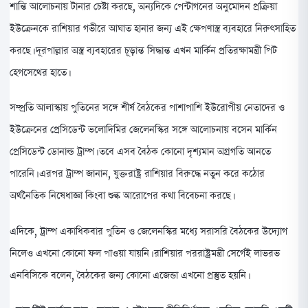
শান্তি আলোচনায় টানার চেষ্টা করছে, অন্যদিকে পেন্টাগনের অনুমোদন প্রক্রিয়া
ইউক্রেনকে রাশিয়ার গভীরে আঘাত হানার জন্য এই ক্ষেপণাস্ত্র ব্যবহারে নিরুৎসাহিত
করছে। দূরপাল্লার অস্ত্র ব্যবহারের চূড়ান্ত সিদ্ধান্ত এখন মার্কিন প্রতিরক্ষামন্ত্রী পিট
হেগসেথের হাতে।
সম্প্রতি আলাস্কায় পুতিনের সঙ্গে শীর্ষ বৈঠকের পাশাপাশি ইউরোপীয় নেতাদের ও
ইউক্রেনের প্রেসিডেন্ট ভলোদিমির জেলেনস্কির সঙ্গে আলোচনায় বসেন মার্কিন
প্রেসিডেন্ট ডোনাল্ড ট্রাম্প। তবে এসব বৈঠক কোনো দৃশ্যমান অগ্রগতি আনতে
পারেনি। এরপর ট্রাম্প জানান, যুক্তরাষ্ট্র রাশিয়ার বিরুদ্ধে নতুন করে কঠোর
অর্থনৈতিক নিষেধাজ্ঞা কিংবা শুল্ক আরোপের কথা বিবেচনা করছে।
এদিকে, ট্রাম্প একাধিকবার পুতিন ও জেলেনস্কির মধ্যে সরাসরি বৈঠকের উদ্যোগ
নিলেও এখনো কোনো ফল পাওয়া যায়নি। রাশিয়ার পররাষ্ট্রমন্ত্রী সের্গেই লাভরভ
এনবিসিকে বলেন, বৈঠকের জন্য কোনো এজেন্ডা এখনো প্রস্তুত হয়নি।