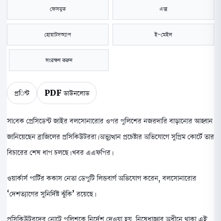
ফেসবুক
এক্স
হোয়াটসঅ্যাপ
ই-মেইল
সংরক্ষণ করুন
প্রিন্ট
PDF ডাউনলোড
সাবেক প্রেসিডেন্ট জাইর বলসোনারোর ওপর পুলিশের নজরদারি বাড়ানোর আহ্বান
জানিয়েছেন ব্রাজিলের প্রসিকিউটররা। অভ্যুত্থান প্রচেষ্টার অভিযোগে সুপ্রিম কোর্টে তার
বিচারের শেষ ধাপ চলছে। খবর এএফপির।
ওয়ার্কার্স পার্টির ককাস নেতা ডেপুটি লিন্ডবার্গ অভিযোগ করেন, বলসোনারোর
‘দেশত্যাগের সুনির্দিষ্ট ঝুঁকি’ রয়েছে।
প্রসিকিউটরদের নোটে পুলিশকে নির্দেশ দেওয়া হয়, নিষেধাজ্ঞার অধীনে থাকা এই