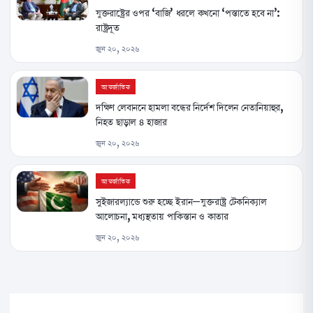
যুক্তরাষ্ট্রের ওপর ‘বাজি’ ধরলে কখনো ‘পস্তাতে হবে না’:
রাষ্ট্রদূত
জুন ২০, ২০২৬
আন্তর্জাতিক
দক্ষিণ লেবাননে হামলা বন্ধের নির্দেশ দিলেন নেতানিয়াহুর,
নিহত ছাড়াল ৪ হাজার
জুন ২০, ২০২৬
আন্তর্জাতিক
সুইজারল্যান্ডে শুরু হচ্ছে ইরান–যুক্তরাষ্ট্র টেকনিক্যাল
আলোচনা, মধ্যস্থতায় পাকিস্তান ও কাতার
জুন ২০, ২০২৬