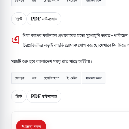
ফেসবুক
এক্স
হোয়াটসঅ্যাপ
ই-মেইল
সংরক্ষণ করুন
প্রিন্ট
PDF ডাউনলোড
এ
শিয়া কাপের ফাইনালে প্রথমবারের মতো মুখোমুখি ভারত-পাকিস্তান।
চিরপ্রতিদ্বন্দ্বির লড়াই বাড়তি রোমাঞ্চ যোগ করেছে। যেখানে টস জিতে আ
ম্যাচটি শুরু হবে বাংলাদেশ সময় রাত সাড়ে আটটায়।
ফেসবুক
এক্স
হোয়াটসঅ্যাপ
ই-মেইল
সংরক্ষণ করুন
প্রিন্ট
PDF ডাউনলোড
মন্তব্য করুন