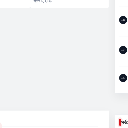
আগস্ট ৬, ২০২৬
০৪
০৫
০৬
সর্