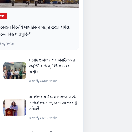
যান্য
কোনো বিদেশি সামরিক ব্যবস্থার চেয়ে এগিয়ে
নের নিজস্ব প্রযুক্তি’
্ট ৭, ২০২৬
সংবাদ প্রকাশের পর কানাইলালের
জন্মভিটায় ডিসি, মিউজিয়ামের
আশ্বাস
৬ আগস্ট, ১১:৪৮ অপরাহ্ন
আ.লীগের কার্যক্রমে ভারতের সমর্থন
সম্পর্কে প্রভাব পড়তে পারে: পররাষ্ট্র
প্রতিমন্ত্রী
৬ আগস্ট, ১১:৩২ অপরাহ্ন