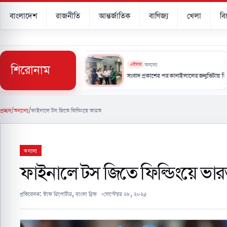
বাংলাদেশ
রাজনীতি
আন্তর্জাতিক
বাণিজ্য
খেলা
ব
শিরোনাম
এইমাত্র
অন্যান্য
যবস্থার চেয়ে এগিয়ে ইরানের নিজস্ব প্রযুক্তি’
সংবাদ প্রকাশের পর কানাইলালের জন্মভিটায় ডিসি, মিউজিয়ামে
প্রচ্ছদ
/
অন্যান্য
/
ফাইনালে টস জিতে ফিল্ডিংয়ে ভারত
অন্যান্য
ফাইনালে টস জিতে ফিল্ডিংয়ে ভা
প্রতিবেদক:
স্টাফ রিপোর্টার, বাংলা ব্রিফ
সেপ্টেম্বর ২৮, ২০২৫