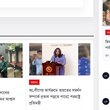
বা
তিস
পান
জুন
০২
অন্যান্য
আ.লীগের কার্যক্রমে ভারতের সমর্থন
ইলালের
সম্পর্কে প্রভাব পড়তে পারে: পররাষ্ট্র
মের আশ্বাস
০৩
প্রতিমন্ত্রী