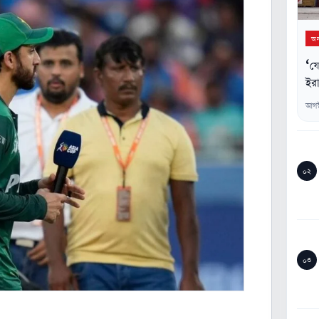
অন্
‘যে
ইরা
আগস
০২
০৩