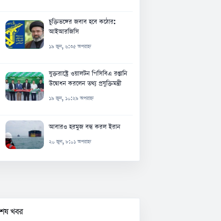
চুক্তিভঙ্গের জবাব হবে কঠোর:
আইআরজিসি
১৯ জুন, ৬:৩৫ অপরাহ্ন
যুক্তরাষ্ট্রে ওয়ালটন পিসিবিএ রপ্তানি
উদ্বোধন করলেন তথ্য প্রযুক্তিমন্ত্রী
১৯ জুন, ১০:২৯ অপরাহ্ন
আবারও হরমুজ বন্ধ করল ইরান
২০ জুন, ৮:০১ অপরাহ্ন
বশেষ খবর