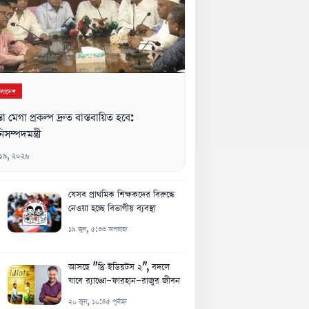
ংলাদেশ
্তা মেগা প্রকল্প দ্রুত বাস্তবায়িত হবে:
িসম্পদমন্ত্রী
 ১৯, ২০২৬
যেসব প্রাথমিক শিক্ষকদের বিরুদ্ধে
নেওয়া হচ্ছে বিভাগীয় ব্যবস্থা
১৯ জুন, ৫:৩৩ অপরাহ্ন
আসছে "থ্রি ইডিয়টস ২", বদলে
যাবে র‍্যাঞ্চো-ফারহান-রাজুর জীবন
২০ জুন, ১০:৪৫ পূর্বাহ্ন