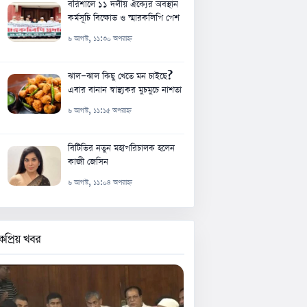
বরিশালে ১১ দলীয় ঐক্যের অবস্থান
কর্মসূচি বিক্ষোভ ও স্মারকলিপি পেশ
৬ আগস্ট, ১১:৩০ অপরাহ্ন
ঝাল-ঝাল কিছু খেতে মন চাইছে?
এবার বানান স্বাস্থ্যকর মুচমুচে নাশতা
৬ আগস্ট, ১১:১৫ অপরাহ্ন
বিটিভির নতুন মহাপরিচালক হলেন
কাজী জেসিন
৬ আগস্ট, ১১:০৪ অপরাহ্ন
কপ্রিয় খবর