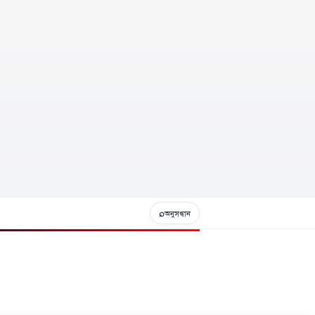
⌕
অনুসন্ধান