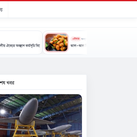
্য
এইমাত্র
অন্যান্য
থান কর্মসূচি বিক্ষোভ ও স্মারকলিপি পেশ
ঝাল-ঝাল কিছু খেতে মন চাইছে? এবার বানান স্বাস্থ্যকর মুচমুচে নাশ
বশেষ খবর