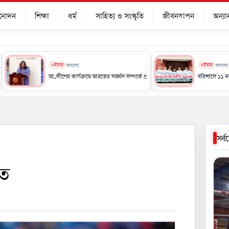
িনোদন
শিক্ষা
ধর্ম
সাহিত্য ও সংস্কৃতি
জীবনযাপন
অন্যান
এইমাত্র
অন্যান্য
এইমাত্র
অন্যান্য
র আশ্বাস
আ.লীগের কার্যক্রমে ভারতের সমর্থন সম্পর্কে প্রভাব পড়তে পারে: পররাষ্ট্র প্রতিমন্ত্রী
বরিশালে ১১ দলীয় ঐক্যের অবস্
সর্
রত