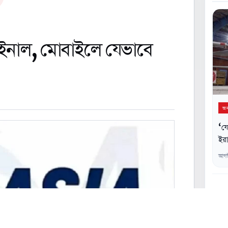
াইনাল, মোবাইলে যেভাবে
অন্
‘যে
ইরা
আগস
০২