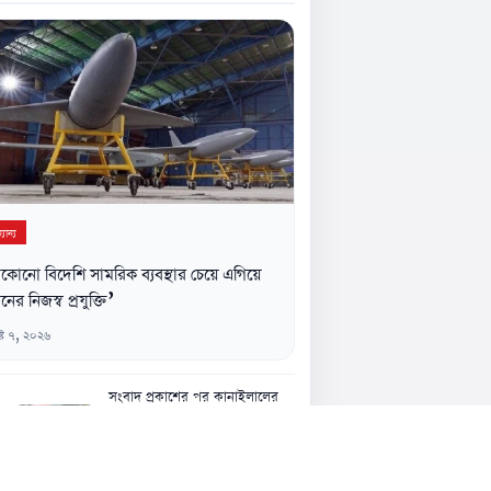
যান্য
কোনো বিদেশি সামরিক ব্যবস্থার চেয়ে এগিয়ে
নের নিজস্ব প্রযুক্তি’
্ট ৭, ২০২৬
সংবাদ প্রকাশের পর কানাইলালের
জন্মভিটায় ডিসি, মিউজিয়ামের
আশ্বাস
৬ আগস্ট, ১১:৪৮ অপরাহ্ন