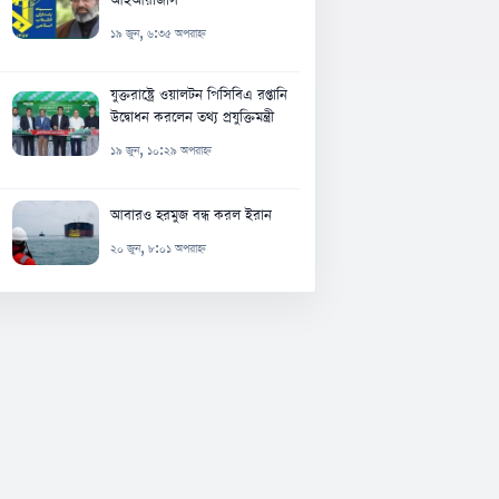
১৯ জুন, ৬:৩৫ অপরাহ্ন
যুক্তরাষ্ট্রে ওয়ালটন পিসিবিএ রপ্তানি
উদ্বোধন করলেন তথ্য প্রযুক্তিমন্ত্রী
১৯ জুন, ১০:২৯ অপরাহ্ন
আবারও হরমুজ বন্ধ করল ইরান
২০ জুন, ৮:০১ অপরাহ্ন