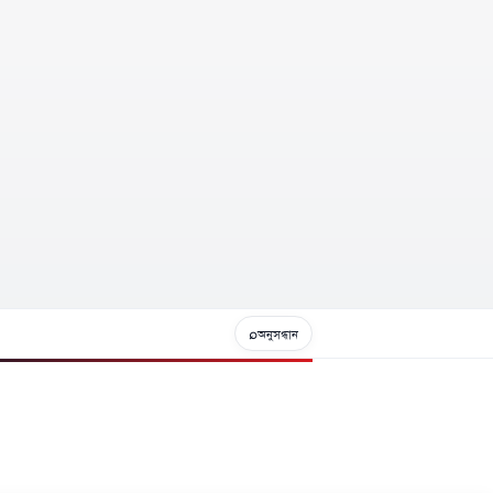
⌕
অনুসন্ধান