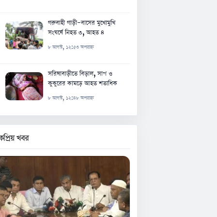
গরুবাহী গাড়ী-বাসের মুখোমুখি
সংঘর্ষে নিহত ৩, আহত ৪
৮ আগস্ট, ১২:৫৩ অপরাহ্ন
সরিষাবাড়ীতে বিড়াল, সাপ ও
কুকুরের কামড়ে আহত শতাধিক
৮ আগস্ট, ১২:৪৮ অপরাহ্ন
কপ্রিয় খবর