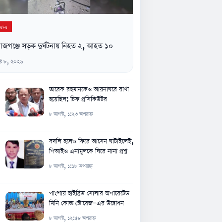
যান্য
াজগঞ্জে সড়ক দুর্ঘটনায় নিহত ২, আহত ১০
্ট ৮, ২০২৬
তারেক রহমানকেও আয়নাঘরে রাখা
হয়েছিল: চিফ প্রসিকিউটর
৮ আগস্ট, ১:২৩ অপরাহ্ন
বদলি হলেও ফিরে আসেন ঘাটাইলেই,
পিআইও এনামুলকে ঘিরে নানা প্রশ্ন
৮ আগস্ট, ১:১৮ অপরাহ্ন
পাংশায় হাইব্রিড সোলার অপারেটেড
মিনি কোল্ড স্টোরেজ-এর উদ্বোধন
৮ আগস্ট, ১২:৫৮ অপরাহ্ন