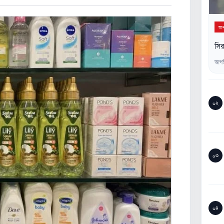
অন্
সির
আগস
০২
০৩
০৪