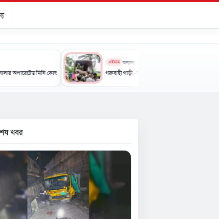
্য
এইমাত্র
অন্যান্য
টেড মিনি কোল্ড স্টোরেজ-এর উদ্বোধন
গরুবাহী গাড়ী-বাসের মুখোমুখি সংঘর্ষে নিহত ৩, আহত ৪
বশেষ খবর