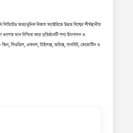
মিটেড অত্যাধুনিক নিজস্ব ফ্যাক্টরিতে উন্নত বিশ্বের শীর্ষস্থানীয়
গ গুণগত মান নিশ্চিত করে প্রতিষ্ঠানটি পণ্য উৎপাদন ও
্কিন, সিওডিল, একনল, টাইলক্স, অরিক্স, সানবিট, কেভোটিন ও