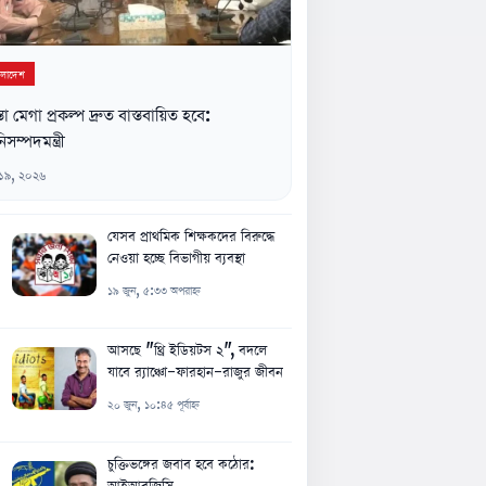
ংলাদেশ
্তা মেগা প্রকল্প দ্রুত বাস্তবায়িত হবে:
িসম্পদমন্ত্রী
 ১৯, ২০২৬
যেসব প্রাথমিক শিক্ষকদের বিরুদ্ধে
নেওয়া হচ্ছে বিভাগীয় ব্যবস্থা
১৯ জুন, ৫:৩৩ অপরাহ্ন
আসছে "থ্রি ইডিয়টস ২", বদলে
যাবে র‍্যাঞ্চো-ফারহান-রাজুর জীবন
২০ জুন, ১০:৪৫ পূর্বাহ্ন
চুক্তিভঙ্গের জবাব হবে কঠোর:
আইআরজিসি