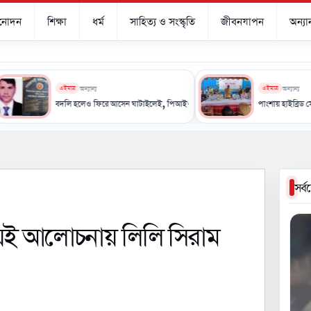
িনোদন
শিক্ষা
ধর্ম
সাহিত্য ও সংস্কৃতি
জীবনযাপন
অন্যান
এইমাত্র
অন্যান্য
এইমাত্র
অন্যান্য
বদলি হলেও ফিরে আসেন ঘাটাইলেই, পিআইও এনামুলকে ঘিরে নানা প্রশ্ন
পাংশায় হাইব্রিড সোলার অপারে
সর্
েই আলোচনায় লিলি সিরাম