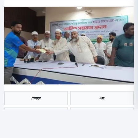
ফেসবুক
এক্স
হোয়াটসঅ্যাপ
ই-মেইল
সংরক্ষণ করুন