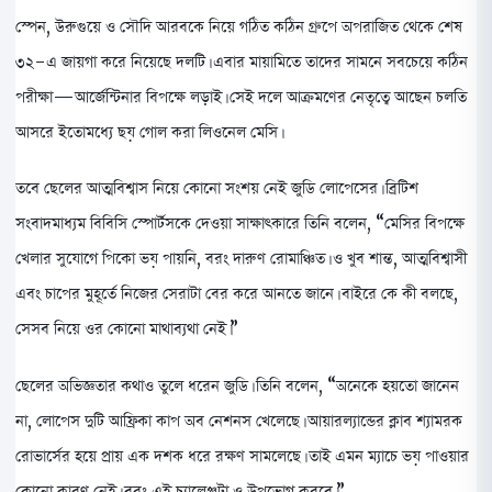
স্পেন, উরুগুয়ে ও সৌদি আরবকে নিয়ে গঠিত কঠিন গ্রুপে অপরাজিত থেকে শেষ
৩২-এ জায়গা করে নিয়েছে দলটি। এবার মায়ামিতে তাদের সামনে সবচেয়ে কঠিন
পরীক্ষা—আর্জেন্টিনার বিপক্ষে লড়াই। সেই দলে আক্রমণের নেতৃত্বে আছেন চলতি
আসরে ইতোমধ্যে ছয় গোল করা লিওনেল মেসি।
তবে ছেলের আত্মবিশ্বাস নিয়ে কোনো সংশয় নেই জুডি লোপেসের। ব্রিটিশ
সংবাদমাধ্যম বিবিসি স্পোর্টসকে দেওয়া সাক্ষাৎকারে তিনি বলেন, “মেসির বিপক্ষে
খেলার সুযোগে পিকো ভয় পায়নি, বরং দারুণ রোমাঞ্চিত। ও খুব শান্ত, আত্মবিশ্বাসী
এবং চাপের মুহূর্তে নিজের সেরাটা বের করে আনতে জানে। বাইরে কে কী বলছে,
সেসব নিয়ে ওর কোনো মাথাব্যথা নেই।”
ছেলের অভিজ্ঞতার কথাও তুলে ধরেন জুডি। তিনি বলেন, “অনেকে হয়তো জানেন
না, লোপেস দুটি আফ্রিকা কাপ অব নেশনস খেলেছে। আয়ারল্যান্ডের ক্লাব শ্যামরক
রোভার্সের হয়ে প্রায় এক দশক ধরে রক্ষণ সামলেছে। তাই এমন ম্যাচে ভয় পাওয়ার
কোনো কারণ নেই। বরং এই চ্যালেঞ্জটা ও উপভোগ করবে।”