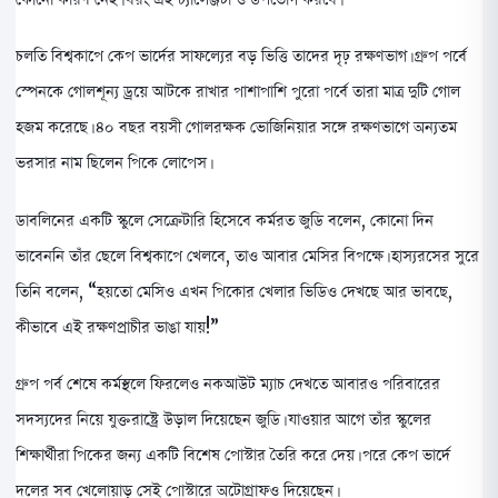
চলতি বিশ্বকাপে কেপ ভার্দের সাফল্যের বড় ভিত্তি তাদের দৃঢ় রক্ষণভাগ। গ্রুপ পর্বে
স্পেনকে গোলশূন্য ড্রয়ে আটকে রাখার পাশাপাশি পুরো পর্বে তারা মাত্র দুটি গোল
হজম করেছে। ৪০ বছর বয়সী গোলরক্ষক ভোজিনিয়ার সঙ্গে রক্ষণভাগে অন্যতম
ভরসার নাম ছিলেন পিকে লোপেস।
ডাবলিনের একটি স্কুলে সেক্রেটারি হিসেবে কর্মরত জুডি বলেন, কোনো দিন
ভাবেননি তাঁর ছেলে বিশ্বকাপে খেলবে, তাও আবার মেসির বিপক্ষে। হাস্যরসের সুরে
তিনি বলেন, “হয়তো মেসিও এখন পিকোর খেলার ভিডিও দেখছে আর ভাবছে,
কীভাবে এই রক্ষণপ্রাচীর ভাঙা যায়!”
গ্রুপ পর্ব শেষে কর্মস্থলে ফিরলেও নকআউট ম্যাচ দেখতে আবারও পরিবারের
সদস্যদের নিয়ে যুক্তরাষ্ট্রে উড়াল দিয়েছেন জুডি। যাওয়ার আগে তাঁর স্কুলের
শিক্ষার্থীরা পিকের জন্য একটি বিশেষ পোস্টার তৈরি করে দেয়। পরে কেপ ভার্দে
দলের সব খেলোয়াড় সেই পোস্টারে অটোগ্রাফও দিয়েছেন।