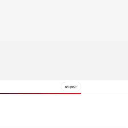
⌕
অনুসন্ধান