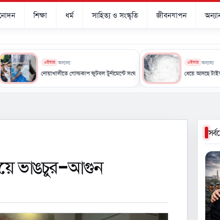
িনোদন
শিক্ষা
ধর্ম
সাহিত্য ও সংস্কৃতি
জীবনযাপন
অন্যান
এইমাত্র
অন্যান্য
এইমাত্র
অন্যান্য
নোয়াখালীতে গোল্ডকাপ ফুটবল টুর্নামেন্টে সংঘর্ষ, আহত ১৫
ধেয়ে আসছে টাইফুন ‘ডলফিন’, ভয়
সর্
যালয়ে ভাঙচুর-আগুন