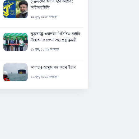
চুক্তিভঙ্গের জবাব হবে কঠোর:
আইআরজিসি
১৯ জুন, ৬:৩৫ অপরাহ্ন
যুক্তরাষ্ট্রে ওয়ালটন পিসিবিএ রপ্তানি
উদ্বোধন করলেন তথ্য প্রযুক্তিমন্ত্রী
১৯ জুন, ১০:২৯ অপরাহ্ন
আবারও হরমুজ বন্ধ করল ইরান
২০ জুন, ৮:০১ অপরাহ্ন