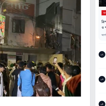
অন্
ত্র
ও প
আগস
০২
০৩
০৪