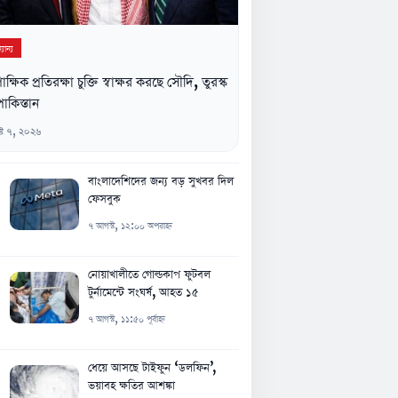
যান্য
িপাক্ষিক প্রতিরক্ষা চুক্তি স্বাক্ষর করছে সৌদি, তুরস্ক
াকিস্তান
্ট ৭, ২০২৬
বাংলাদেশিদের জন্য বড় সুখবর দিল
ফেসবুক
৭ আগস্ট, ১২:০০ অপরাহ্ন
নোয়াখালীতে গোল্ডকাপ ফুটবল
টুর্নামেন্টে সংঘর্ষ, আহত ১৫
৭ আগস্ট, ১১:৫০ পূর্বাহ্ন
ধেয়ে আসছে টাইফুন ‘ডলফিন’,
ভয়াবহ ক্ষতির আশঙ্কা