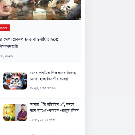
ংলাদেশ
্তা মেগা প্রকল্প দ্রুত বাস্তবায়িত হবে:
িসম্পদমন্ত্রী
 ১৯, ২০২৬
যেসব প্রাথমিক শিক্ষকদের বিরুদ্ধে
নেওয়া হচ্ছে বিভাগীয় ব্যবস্থা
১৯ জুন, ৫:৩৩ অপরাহ্ন
আসছে "থ্রি ইডিয়টস ২", বদলে
যাবে র‍্যাঞ্চো-ফারহান-রাজুর জীবন
২০ জুন, ১০:৪৫ পূর্বাহ্ন