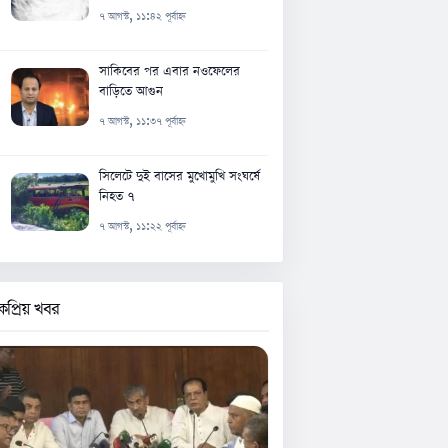
৭ আগস্ট, ১১:৪২ পূর্বাহ্ন
সাকিবের পর এবার নওফেলের
বাড়িতে আগুন
৭ আগস্ট, ১১:৩৭ পূর্বাহ্ন
সিলেটে দুই বাসের মুখোমুখি সংঘর্ষে
নিহত ৭
৭ আগস্ট, ১১:২২ পূর্বাহ্ন
কপ্রিয় খবর