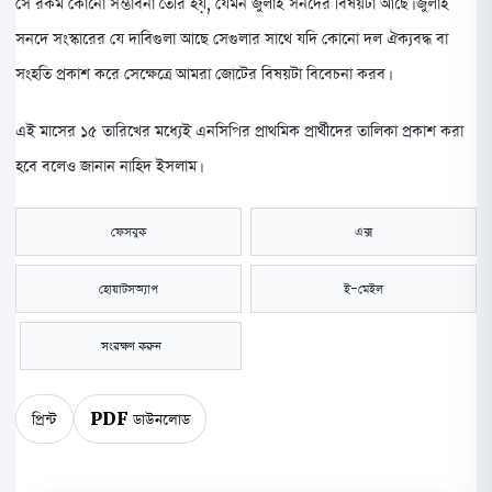
সে রকম কোনো সম্ভাবনা তৈরি হয়, যেমন জুলাই সনদের বিষয়টা আছে। জুলাই
সনদে সংস্কারের যে দাবিগুলা আছে সেগুলার সাথে যদি কোনো দল ঐক্যবদ্ধ বা
সংহতি প্রকাশ করে সেক্ষেত্রে আমরা জোটের বিষয়টা বিবেচনা করব।
এই মাসের ১৫ তারিখের মধ্যেই এনসিপির প্রাথমিক প্রার্থীদের তালিকা প্রকাশ করা
হবে বলেও জানান নাহিদ ইসলাম।
ফেসবুক
এক্স
হোয়াটসঅ্যাপ
ই-মেইল
সংরক্ষণ করুন
প্রিন্ট
PDF ডাউনলোড