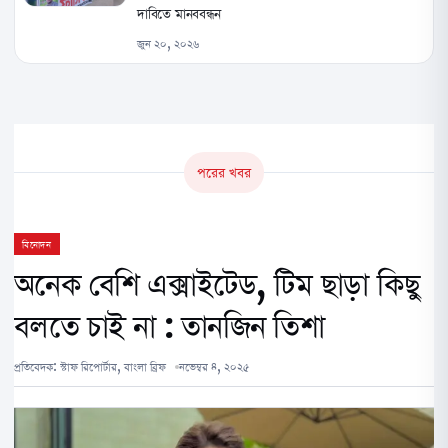
দাবিতে মানববন্ধন
জুন ২০, ২০২৬
পরের খবর
বিনোদন
অনেক বেশি এক্সাইটেড, টিম ছাড়া কিছু
বলতে চাই না : তানজিন তিশা
প্রতিবেদক:
স্টাফ রিপোর্টার, বাংলা ব্রিফ
নভেম্বর ৪, ২০২৫