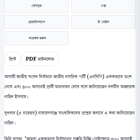
ফেসবুক
এক্স
হোয়াটসঅ্যাপ
ই-মেইল
সংরক্ষণ করুন
প্রিন্ট
PDF ডাউনলোড
আগামী জাতীয় সংসদ নির্বাচনে জাতীয় নাগরিক পার্টি (এনসিপি) এককভাবে অংশ
নেবে এবং ৩০০ আসনেই প্রার্থী মনোনয়ন দেবে বলে জানিয়েছেন দলটির আহ্বায়ক
নাহিদ ইসলাম।
বুধবার (৫ নভেম্বর) নারায়ণগঞ্জে সাংবাদিকদের প্রশ্নের জবাবে এ কথা জানিয়েছেন
নাহিদ।
তিনি বলেন, ‘আমরা এককভাবে নির্বাচনের প্রস্তুতি নিচ্ছি। সেইক্ষেত্রে ৩০০ আসনই