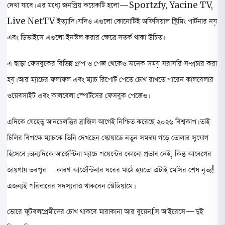
দেখা যাবে। এর মধ্যে জনপ্রিয় কয়েকটি হলো—Sportzfy, Yacine TV,
Live NetTV ইত্যাদি। যদিও এগুলো কোনোটিই অফিসিয়াল স্ট্রিমিং পার্টনার নয়
এবং ডিভাইসে এগুলো ইনস্টল করার ক্ষেত্রে সতর্ক থাকা উচিত।
এ ছাড়া ফেসবুকের বিভিন্ন গ্রুপ ও পেজ থেকেও অনেক সময় সরাসরি সম্প্রচার করা
হয়। আর ম্যাচের ফলাফল এবং ম্যাচ রিপোর্ট পেতে চোখ রাখতে পারেন কালবেলার
ওয়েবসাইট এবং কালবেলা স্পোর্টসের ফেসবুক পেজেও।
এদিকে যেহেতু আনচেলত্তির ব্রাজিল আগেই নিশ্চিত করেছে ২০২৬ বিশ্বকাপ। তাই
চিলির বিপক্ষে ম্যাচকে তিনি দেখছেন স্কোয়াডে নতুন সমন্বয় গড়ে তোলার সুযোগ
হিসেবে। অন্যদিকে আর্জেন্টিনা ম্যাচে পয়েন্টের কোনো প্রভাব নেই, কিন্তু আবেগের
জায়গায় ভরপুর—কারণ আর্জেন্টিনার ঘরের মাঠে হয়তো এটাই মেসির শেষ নৃত্য!
এজন্যই পরিবারের সদস্যরাও থাকবেন স্টেডিয়ামে।
ভোরে ফুটবলপ্রেমীদের চোখ থাকবে মারাকানা আর বুয়েনfস আইরেসে—দুই