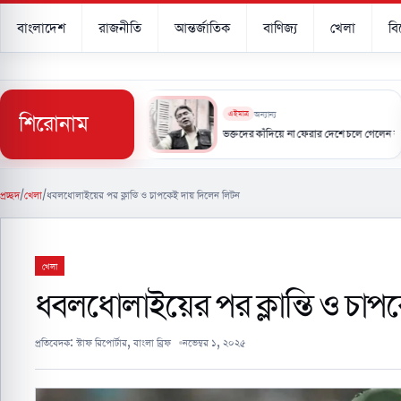
বাংলাদেশ
রাজনীতি
আন্তর্জাতিক
বাণিজ্য
খেলা
ব
শিরোনাম
এইমাত্র
অন্যান্য
রু, বাসাবাড়ি ও শিল্পে মিলতে পারে স্বস্তি
ভক্তদের কাঁদিয়ে না ফেরার দেশে চলে গেলেন বাংলা গানের জনপ্র
প্রচ্ছদ
/
খেলা
/
ধবলধোলাইয়ের পর ক্লান্তি ও চাপকেই দায় দিলেন লিটন
খেলা
ধবলধোলাইয়ের পর ক্লান্তি ও চাপ
প্রতিবেদক:
স্টাফ রিপোর্টার, বাংলা ব্রিফ
নভেম্বর ১, ২০২৫