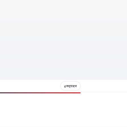
⌕
অনুসন্ধান