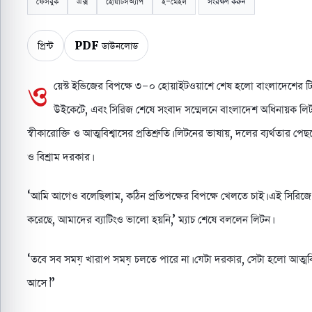
ফেসবুক
এক্স
হোয়াটসঅ্যাপ
ই-মেইল
সংরক্ষণ করুন
প্রিন্ট
PDF ডাউনলোড
ও
য়েস্ট ইন্ডিজের বিপক্ষে ৩-০ হোয়াইটওয়াশে শেষ হলো বাংলাদেশের টি-ট
উইকেটে, এবং সিরিজ শেষে সংবাদ সম্মেলনে বাংলাদেশ অধিনায়ক লি
স্বীকারোক্তি ও আত্মবিশ্বাসের প্রতিশ্রুতি। লিটনের ভাষায়, দলের ব্যর্থতার 
ও বিশ্রাম দরকার।
‘আমি আগেও বলেছিলাম, কঠিন প্রতিপক্ষের বিপক্ষে খেলতে চাই। এই সিরি
করেছে, আমাদের ব্যাটিংও ভালো হয়নি,’ ম্যাচ শেষে বললেন লিটন।
‘তবে সব সময় খারাপ সময় চলতে পারে না। যেটা দরকার, সেটা হলো আত্মবিশ্
আসে।”