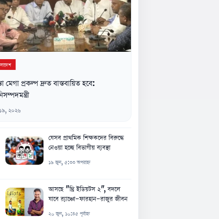
ংলাদেশ
্তা মেগা প্রকল্প দ্রুত বাস্তবায়িত হবে:
িসম্পদমন্ত্রী
 ১৯, ২০২৬
যেসব প্রাথমিক শিক্ষকদের বিরুদ্ধে
নেওয়া হচ্ছে বিভাগীয় ব্যবস্থা
১৯ জুন, ৫:৩৩ অপরাহ্ন
আসছে "থ্রি ইডিয়টস ২", বদলে
যাবে র‍্যাঞ্চো-ফারহান-রাজুর জীবন
২০ জুন, ১০:৪৫ পূর্বাহ্ন