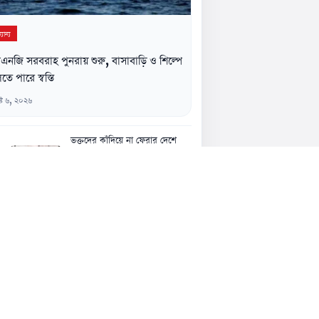
যান্য
নজি সরবরাহ পুনরায় শুরু, বাসাবাড়ি ও শিল্পে
তে পারে স্বস্তি
্ট ৬, ২০২৬
ভক্তদের কাঁদিয়ে না ফেরার দেশে
চলে গেলেন বাংলা গানের জনপ্রিয়
শিল্পী
৬ আগস্ট, ১২:৪৫ অপরাহ্ন
গাজীপুরে কু-প্রস্তাবে রাজি না হওয়ায়
নারীকে ধর্ষণচেষ্টার অভিযোগে ইউপি
সদস্যের বিরুদ্ধে মামলা
৬ আগস্ট, ১২:৪৫ অপরাহ্ন
অবশেষে আর্সেনালের পথে ব্রাজিল