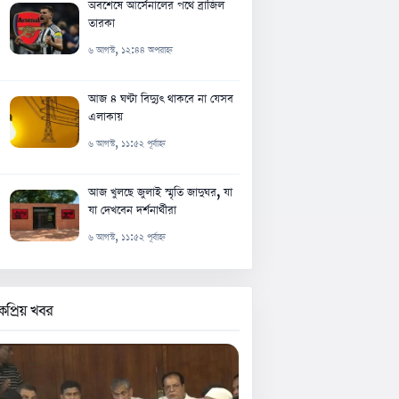
অবশেষে আর্সেনালের পথে ব্রাজিল
তারকা
৬ আগস্ট, ১২:৪৪ অপরাহ্ন
আজ ৪ ঘণ্টা বিদ্যুৎ থাকবে না যেসব
এলাকায়
৬ আগস্ট, ১১:৫২ পূর্বাহ্ন
আজ খুলছে জুলাই স্মৃতি জাদুঘর, যা
যা দেখবেন দর্শনার্থীরা
৬ আগস্ট, ১১:৫২ পূর্বাহ্ন
কপ্রিয় খবর