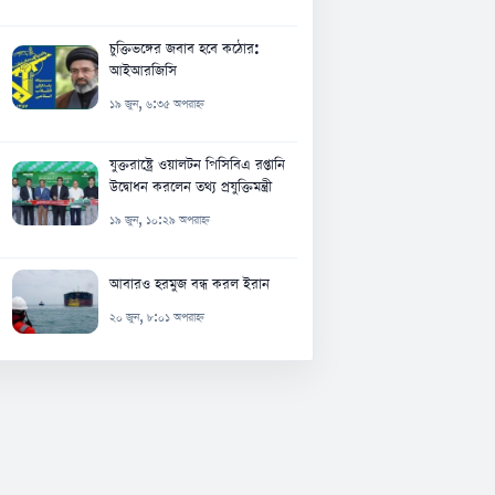
চুক্তিভঙ্গের জবাব হবে কঠোর:
আইআরজিসি
১৯ জুন, ৬:৩৫ অপরাহ্ন
যুক্তরাষ্ট্রে ওয়ালটন পিসিবিএ রপ্তানি
উদ্বোধন করলেন তথ্য প্রযুক্তিমন্ত্রী
১৯ জুন, ১০:২৯ অপরাহ্ন
আবারও হরমুজ বন্ধ করল ইরান
২০ জুন, ৮:০১ অপরাহ্ন