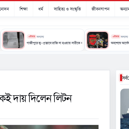
িনোদন
শিক্ষা
ধর্ম
সাহিত্য ও সংস্কৃতি
জীবনযাপন
অন্যান
এইমাত্র
অন্যান্য
এইমাত্র
অন্যান্য
িয় শিল্পী
গাজীপুরে কু-প্রস্তাবে রাজি না হওয়ায় নারীকে ধর্ষণচেষ্টার অভিযোগে ইউপি সদস্যের বিরুদ্ধে মামলা
অবশেষে আর্সেনালের পথে ব্রা
সর্
কেই দায় দিলেন লিটন