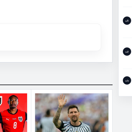
০৪
০৫
০৬