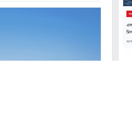
অন্
এলএ
মিল
আগস
০২
০৩