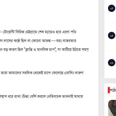
০৪
োয়েন্টি সিরিজ। চট্টগ্রামে শেষ ম্যাচেও হার এলো পাঁচ
০৫
টন দাসের কণ্ঠে ছিল না কোনো আতঙ্ক—বরং বাস্তবতার
পেছনে বড় কারণ ছিল ‘ক্লান্তি ও মানসিক চাপ’, যা কাটিয়ে উঠতে সময়
০৬
জে তারা আমাদের সবদিক থেকেই চাপে ফেলেছে। বোলিং দারুণ
পাঠ
বাস ধরে রাখা। চিন্তা বেশি করলে নেতিবাচক ভাবনাই মাথায়