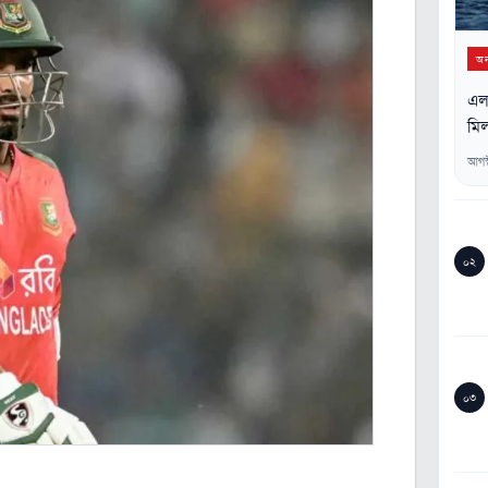
অন্
এলএ
মিল
আগস
০২
০৩