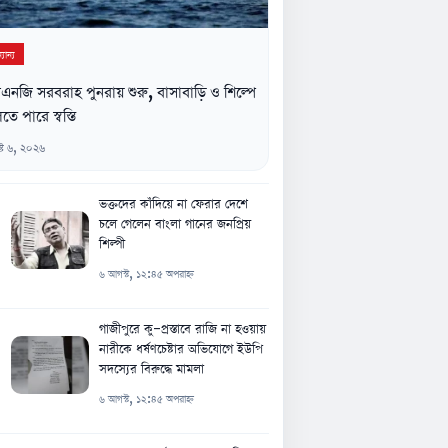
যান্য
নজি সরবরাহ পুনরায় শুরু, বাসাবাড়ি ও শিল্পে
তে পারে স্বস্তি
্ট ৬, ২০২৬
ভক্তদের কাঁদিয়ে না ফেরার দেশে
চলে গেলেন বাংলা গানের জনপ্রিয়
শিল্পী
৬ আগস্ট, ১২:৪৫ অপরাহ্ন
গাজীপুরে কু-প্রস্তাবে রাজি না হওয়ায়
নারীকে ধর্ষণচেষ্টার অভিযোগে ইউপি
সদস্যের বিরুদ্ধে মামলা
৬ আগস্ট, ১২:৪৫ অপরাহ্ন