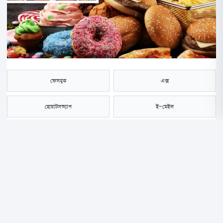
ফেসবুক
এক্স
হোয়াটসঅ্যাপ
ই-মেইল
সংরক্ষণ করুন
আগে বাবা-মায়েরা বাচ্চাদের সর্দি-জ্বর বা মৌসুমি সংক্রমণ নিয়ে চিন্তিত থাকতেন,
এখন সেখানে দীর্ঘস্থায়ী সমস্যা যেমন ডায়াবেটিস ও হৃদরোগ ক্রমশ বাড়ছে। যেসব
রোগ একসময় শুধু প্রাপ্তবয়স্কদের ক্ষেত্রে দেখা যেত, এখন তা অল্পবয়সী বিশেষত
বাচ্চাদের শরীরেও বাসা বাঁধছে। অর্থাৎ, বাচ্চাদের স্বাস্থ্যসংক্রান্ত সমস্যার ধরন