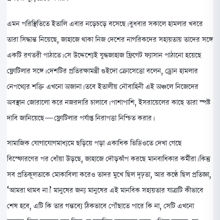
এমন পরিস্থিতিতে ইতালি এবার নড়েচড়ে বসেছে। বুধবার সকালে হামলার খবরে
তারা সিদ্ধান্ত নিয়েছে, জাহাজে থাকা নিজ দেশের নাগরিকদের সহায়তায় তাদের সঙ্গে
একটি রণতরী পাঠাতে। সে উদ্দেশ্যেই যুদ্ধজাহাজ ফ্রিগেট ফ্যাসান পাঠানো হয়েছে
ফ্লোটিলার সঙ্গে। দেশটির প্রতিরক্ষামন্ত্রী গুইদো ক্রোসেত্তো বলেন, ড্রোন হামলার
নেপথ্যের শক্তি এখনো অজানা। তবে ইতালীয় নৌবাহিনী এই অঞ্চলে নিজেদের
অবস্থান জোরালো করে নজরদারি চালাবে। পাশাপাশি, ইসরায়েলের কাছে তারা স্পষ্ট
দাবি জানিয়েছে—ফ্লোটিলার পর্যাপ্ত নিরাপত্তা নিশ্চিত করার।
সামাজিক যোগাযোগমাধ্যমে ছড়িয়ে পড়া একাধিক ভিডিওতে দেখা গেছে
বিস্ফোরণের পর ধোঁয়া উড়ছে, জাহাজে দৌড়ঝাঁপ করছে মানবাধিকার কর্মীরা। কিন্তু
সব প্রতিকূলতাকে মোকাবিলা করেও তাদর মুখে ছিল দৃঢ়তা, আর কণ্ঠে ছিল প্রতিজ্ঞা,
‘আমরা থামব না।’ মানুষের জন্য মানুষের এই মানবিক সহায়তার যাত্রাটি কীভাবে
শেষ হবে, এটি কি তার গন্তব্যে ঠিকভাবে পৌঁছাতে পারে কি না, সেটি এখনো