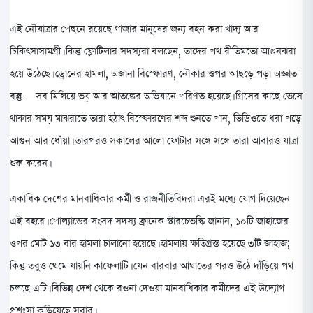
এই নৌযাত্রার পেছনে রয়েছে গাজার মানুষের জন্য বহন করা খাদ্য আর
চিকিৎসাসামগ্রী। কিন্তু ফ্লোটিলার সদস্যরা বলছেন, তাদের পথ রীতিমতো আগুনঝরা
হয়ে উঠেছে। ড্রোনের হামলা, অজানা বিস্ফোরণ, নৌকার ওপর আছড়ে পড়া অজ্ঞাত
বস্তু—সব মিলিয়ে ভয় আর আতঙ্কের অভিযানে পরিণত হয়েছে। গ্রিসের কাছে ভেসে
থাকার সময় মাঝরাতে তারা হঠাৎ বিস্ফোরণের শব্দ শুনতে পান, ভিডিওতে ধরা পড়ে
আগুন আর ধোঁয়া। তারপরও সকালের আলো ফোটার সঙ্গে সঙ্গে তারা আবারও যাত্রা
শুরু করেন।
একাধিক দেশের মানবাধিকার কর্মী ও রাজনীতিবিদরা এরই মধ্যে যোগ দিয়েছেন
এই বহরে। পোল্যান্ডের সংসদ সদস্য ফ্রানেক স্টারচেভস্কি জানান, ১০টি জাহাজের
ওপর মোট ১৩ বার হামলা চালানো হয়েছে। হামলায় ক্ষতিগ্রস্ত হয়েছে ৩টি জাহাজ;
কিন্তু তবুও থেমে যায়নি কাফেলাটি। যেন বারবার আঘাতের পরও উঠে দাঁড়িয়ে পথ
চলছে এটি। বিভিন্ন দেশ থেকে রওনা দেওয়া মানবাধিকার কর্মীদের এই উদ্যোগ
প্রশংসা কুড়িয়েছে সবার।