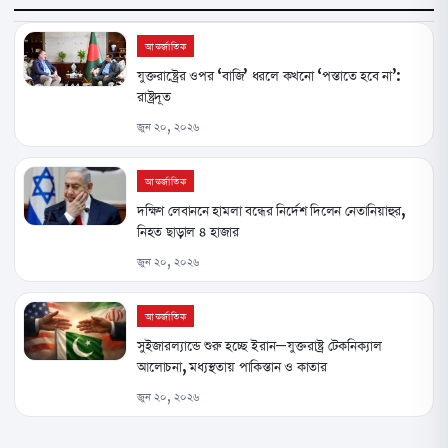
আন্তর্জাতিক
যুক্তরাষ্ট্রের ওপর ‘বাজি’ ধরলে কখনো ‘পস্তাতে হবে না’:
রাষ্ট্রদূত
জুন ২০, ২০২৬
আন্তর্জাতিক
দক্ষিণ লেবাননে হামলা বন্ধের নির্দেশ দিলেন নেতানিয়াহুর,
নিহত ছাড়াল ৪ হাজার
জুন ২০, ২০২৬
আন্তর্জাতিক
সুইজারল্যান্ডে শুরু হচ্ছে ইরান–যুক্তরাষ্ট্র টেকনিক্যাল
আলোচনা, মধ্যস্থতায় পাকিস্তান ও কাতার
জুন ২০, ২০২৬