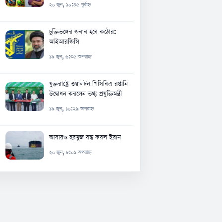
২০ জুন, ১০:৪৫ পূর্বাহ্ন
চুক্তিভঙ্গের জবাব হবে কঠোর:
আইআরজিসি
১৯ জুন, ৬:৩৫ অপরাহ্ন
যুক্তরাষ্ট্রে ওয়ালটন পিসিবিএ রপ্তানি
উদ্বোধন করলেন তথ্য প্রযুক্তিমন্ত্রী
১৯ জুন, ১০:২৯ অপরাহ্ন
আবারও হরমুজ বন্ধ করল ইরান
২০ জুন, ৮:০১ অপরাহ্ন