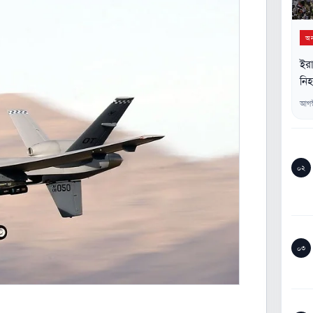
অন্
ইরা
নি
আগস
০২
০৩