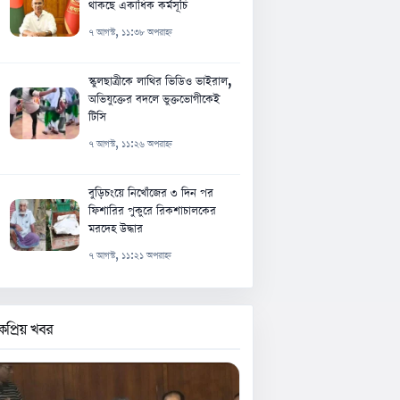
থাকছে একাধিক কর্মসূচি
৭ আগস্ট, ১১:৩৮ অপরাহ্ন
স্কুলছাত্রীকে লাথির ভিডিও ভাইরাল,
অভিযুক্তের বদলে ভুক্তভোগীকেই
টিসি
৭ আগস্ট, ১১:২৬ অপরাহ্ন
বুড়িচংয়ে নিখোঁজের ৩ দিন পর
ফিশারির পুকুরে রিকশাচালকের
মরদেহ উদ্ধার
৭ আগস্ট, ১১:২১ অপরাহ্ন
কপ্রিয় খবর