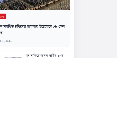
যান্য
ন সমর্থিত হুথিদের হামলায় ইয়েমেনে ৫৮ সেনা
হত
্ট ৮, ২০২৬
মব সাজিয়ে আমার স্বামীর ওপর
হামলা, দৃষ্টান্তমূলক শাস্তির দাবি- স্ত্রী
তারিন আক্তারের
৮ আগস্ট, ১২:১৩ পূর্বাহ্ন
নারীর ঘর থেকে যুবদল নেতা আটক,
মারধরের ভিডিও ভাইরাল
৭ আগস্ট, ১১:৪৫ অপরাহ্ন
রবিবার চট্টগ্রাম যাবেন প্রধানমন্ত্রী,