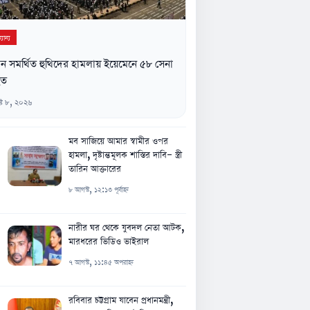
যান্য
ন সমর্থিত হুথিদের হামলায় ইয়েমেনে ৫৮ সেনা
হত
্ট ৮, ২০২৬
মব সাজিয়ে আমার স্বামীর ওপর
হামলা, দৃষ্টান্তমূলক শাস্তির দাবি- স্ত্রী
তারিন আক্তারের
৮ আগস্ট, ১২:১৩ পূর্বাহ্ন
নারীর ঘর থেকে যুবদল নেতা আটক,
মারধরের ভিডিও ভাইরাল
৭ আগস্ট, ১১:৪৫ অপরাহ্ন
রবিবার চট্টগ্রাম যাবেন প্রধানমন্ত্রী,