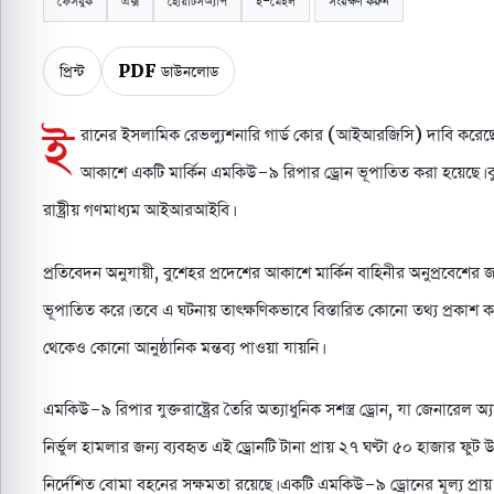
ফেসবুক
এক্স
হোয়াটসঅ্যাপ
ই-মেইল
সংরক্ষণ করুন
প্রিন্ট
PDF ডাউনলোড
ই
রানের ইসলামিক রেভল্যুশনারি গার্ড কোর (আইআরজিসি) দাবি করেছে
আকাশে একটি মার্কিন এমকিউ-৯ রিপার ড্রোন ভূপাতিত করা হয়েছে। 
রাষ্ট্রীয় গণমাধ্যম আইআরআইবি।
প্রতিবেদন অনুযায়ী, বুশেহর প্রদেশের আকাশে মার্কিন বাহিনীর অনুপ্রবেশের জবা
ভূপাতিত করে। তবে এ ঘটনায় তাৎক্ষণিকভাবে বিস্তারিত কোনো তথ্য প্রকাশ করা
থেকেও কোনো আনুষ্ঠানিক মন্তব্য পাওয়া যায়নি।
এমকিউ-৯ রিপার যুক্তরাষ্ট্রের তৈরি অত্যাধুনিক সশস্ত্র ড্রোন, যা জেনারেল অ
নির্ভুল হামলার জন্য ব্যবহৃত এই ড্রোনটি টানা প্রায় ২৭ ঘণ্টা ৫০ হাজার ফু
নির্দেশিত বোমা বহনের সক্ষমতা রয়েছে। একটি এমকিউ-৯ ড্রোনের মূল্য প্রায়