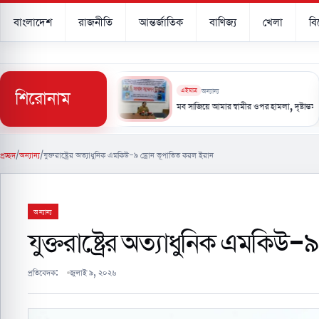
বাংলাদেশ
রাজনীতি
আন্তর্জাতিক
বাণিজ্য
খেলা
ব
শিরোনাম
এইমাত্র
অন্যান্য
ামলায় ইয়েমেনে ৫৮ সেনা নিহত
মব সাজিয়ে আমার স্বামীর ওপর হামলা, দৃষ্টান্তমূলক শাস্তির দাবি- 
প্রচ্ছদ
/
অন্যান্য
/
যুক্তরাষ্ট্রের অত্যাধুনিক এমকিউ-৯ ড্রোন ভূপাতিত করল ইরান
অন্যান্য
যুক্তরাষ্ট্রের অত্যাধুনিক এমকিউ
প্রতিবেদক:
জুলাই ৯, ২০২৬