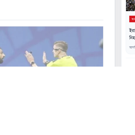
অন্
ইরা
নি
আগস
০২
০৩