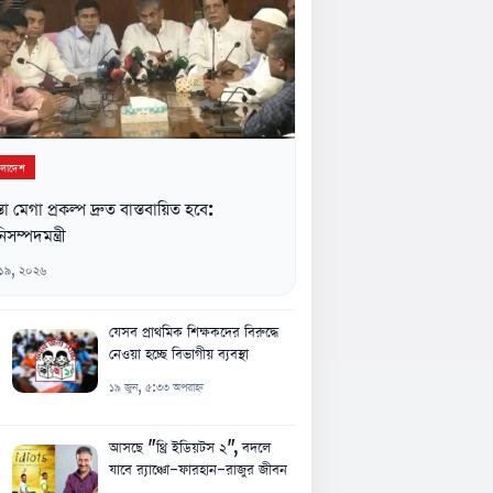
ংলাদেশ
্তা মেগা প্রকল্প দ্রুত বাস্তবায়িত হবে:
িসম্পদমন্ত্রী
 ১৯, ২০২৬
যেসব প্রাথমিক শিক্ষকদের বিরুদ্ধে
নেওয়া হচ্ছে বিভাগীয় ব্যবস্থা
১৯ জুন, ৫:৩৩ অপরাহ্ন
আসছে "থ্রি ইডিয়টস ২", বদলে
যাবে র‍্যাঞ্চো-ফারহান-রাজুর জীবন