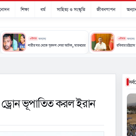
িনোদন
শিক্ষা
ধর্ম
সাহিত্য ও সংস্কৃতি
জীবনযাপন
অন্যান
এইমাত্র
অন্যান্য
এইমাত্র
অন্যান্য
স্ত্রী তারিন আক্তারের
নারীর ঘর থেকে যুবদল নেতা আটক, মারধরের ভিডিও ভাইরাল
রবিবার চট্টগ্রাম যাবেন প্রধানমন্
সর্
-৯ ড্রোন ভূপাতিত করল ইরান