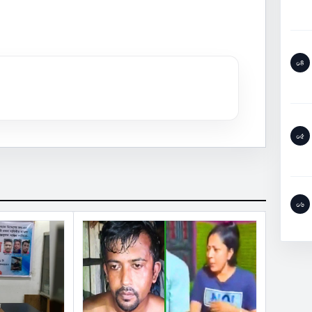
০৪
০৫
০৬