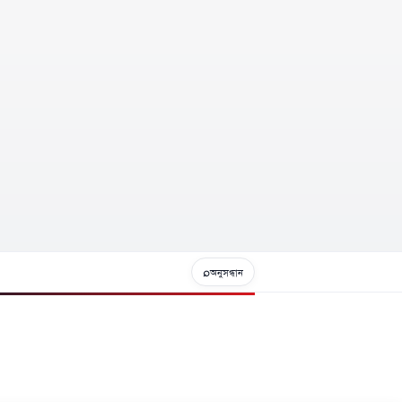
⌕
অনুসন্ধান