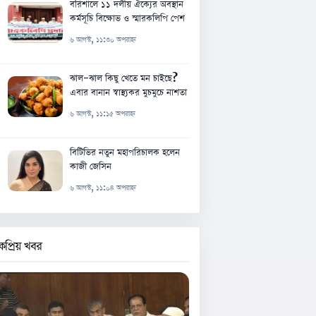
বরিশালে ১১ দলীয় ঐক্যের অবস্থান
কর্মসূচি বিক্ষোভ ও স্মারকলিপি পেশ
৬ আগস্ট, ১১:৩০ অপরাহ্ন
ঝাল-ঝাল কিছু খেতে মন চাইছে?
এবার বানান স্বাস্থ্যকর মুচমুচে নাশতা
৬ আগস্ট, ১১:১৫ অপরাহ্ন
বিটিভির নতুন মহাপরিচালক হলেন
কাজী জেসিন
৬ আগস্ট, ১১:০৪ অপরাহ্ন
কপ্রিয় খবর