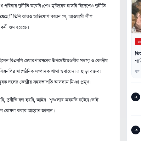
রিবার দুর্নীতি করেনি। শেখ মুজিবের নাতনি বিদেশেও দুর্নীতি
 হয়েছে।” তিনি আরও অভিযোগ করেন যে, আওয়ামী লীগ
র্মী গুম হয়েছে।
বা
তিস
ন বিএনপি চেয়ারপারসনের উপদেষ্টামণ্ডলীর সদস্য ও কেন্দ্রীয়
পান
 বিএনপির সাংগঠনিক সম্পাদক শামা ওবায়েদ। এ ছাড়া বক্তব্য
জুন
ৃষক দলের কেন্দ্রীয় সহসভাপতি আসলাম মিঞা প্রমুখ।
০২
েনি, দুর্নীতি বন্ধ হয়নি, আইন-শৃঙ্খলার অবনতি ঘটেছে। তাই
্যাপ ঘোষণা করার আহ্বান জানান।
০৩