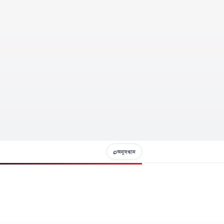
⌕
অনুসন্ধান