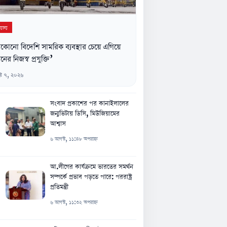
যান্য
কোনো বিদেশি সামরিক ব্যবস্থার চেয়ে এগিয়ে
নের নিজস্ব প্রযুক্তি’
্ট ৭, ২০২৬
সংবাদ প্রকাশের পর কানাইলালের
জন্মভিটায় ডিসি, মিউজিয়ামের
আশ্বাস
৬ আগস্ট, ১১:৪৮ অপরাহ্ন
আ.লীগের কার্যক্রমে ভারতের সমর্থন
সম্পর্কে প্রভাব পড়তে পারে: পররাষ্ট্র
প্রতিমন্ত্রী
৬ আগস্ট, ১১:৩২ অপরাহ্ন