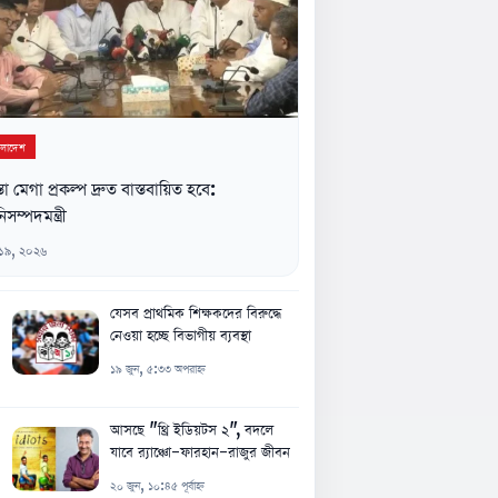
ংলাদেশ
্তা মেগা প্রকল্প দ্রুত বাস্তবায়িত হবে:
িসম্পদমন্ত্রী
 ১৯, ২০২৬
যেসব প্রাথমিক শিক্ষকদের বিরুদ্ধে
নেওয়া হচ্ছে বিভাগীয় ব্যবস্থা
১৯ জুন, ৫:৩৩ অপরাহ্ন
আসছে "থ্রি ইডিয়টস ২", বদলে
যাবে র‍্যাঞ্চো-ফারহান-রাজুর জীবন
২০ জুন, ১০:৪৫ পূর্বাহ্ন