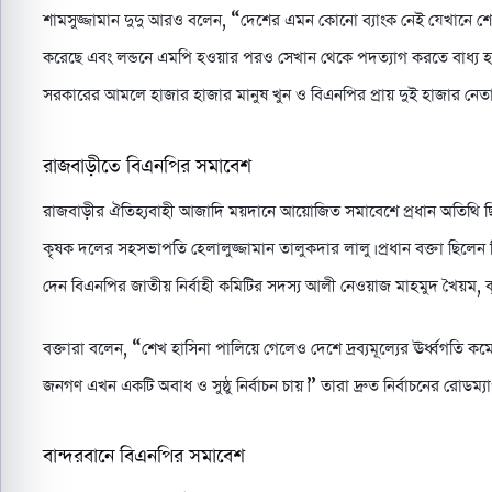
শামসুজ্জামান দুদু আরও বলেন, “দেশের এমন কোনো ব্যাংক নেই যেখানে শেখ প
করেছে এবং লন্ডনে এমপি হওয়ার পরও সেখান থেকে পদত্যাগ করতে বাধ্য
সরকারের আমলে হাজার হাজার মানুষ খুন ও বিএনপির প্রায় দুই হাজার নেতাক
রাজবাড়ীতে বিএনপির সমাবেশ
রাজবাড়ীর ঐতিহ্যবাহী আজাদি ময়দানে আয়োজিত সমাবেশে প্রধান অতিথি ছিলে
কৃষক দলের সহসভাপতি হেলালুজ্জামান তালুকদার লালু। প্রধান বক্তা ছিলেন
দেন বিএনপির জাতীয় নির্বাহী কমিটির সদস্য আলী নেওয়াজ মাহমুদ খৈয়ম, ক
বক্তারা বলেন, “শেখ হাসিনা পালিয়ে গেলেও দেশে দ্রব্যমূল্যের ঊর্ধ্বগতি কম
জনগণ এখন একটি অবাধ ও সুষ্ঠু নির্বাচন চায়।” তারা দ্রুত নির্বাচনের রোডম
বান্দরবানে বিএনপির সমাবেশ