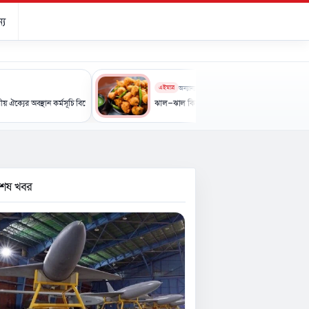
্য
এইমাত্র
অন্যান্য
থান কর্মসূচি বিক্ষোভ ও স্মারকলিপি পেশ
ঝাল-ঝাল কিছু খেতে মন চাইছে? এবার বানান স্বাস্থ্যকর মুচমুচে নাশ
বশেষ খবর