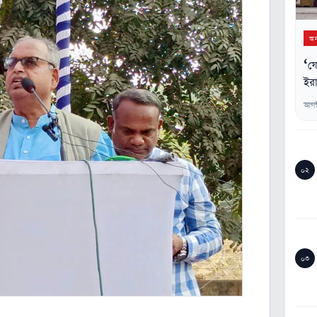
অন্
‘যে
ইরা
আগস
০২
০৩