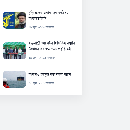
চুক্তিভঙ্গের জবাব হবে কঠোর:
আইআরজিসি
১৯ জুন, ৬:৩৫ অপরাহ্ন
যুক্তরাষ্ট্রে ওয়ালটন পিসিবিএ রপ্তানি
উদ্বোধন করলেন তথ্য প্রযুক্তিমন্ত্রী
১৯ জুন, ১০:২৯ অপরাহ্ন
আবারও হরমুজ বন্ধ করল ইরান
২০ জুন, ৮:০১ অপরাহ্ন