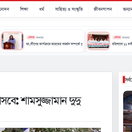
িনোদন
শিক্ষা
ধর্ম
সাহিত্য ও সংস্কৃতি
জীবনযাপন
অন্যান
এইমাত্র
অন্যান্য
এইমাত্র
অন্যান্য
 আশ্বাস
আ.লীগের কার্যক্রমে ভারতের সমর্থন সম্পর্কে প্রভাব পড়তে পারে: পররাষ্ট্র প্রতিমন্ত্রী
বরিশালে ১১ দলীয় ঐক্যের অবস্
সর্
বে: শামসুজ্জামান দুদু