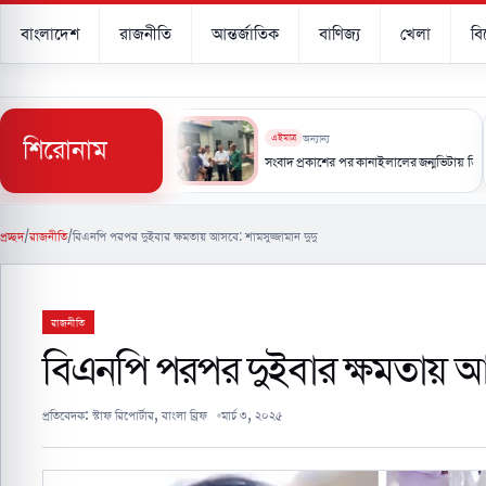
বাংলাদেশ
রাজনীতি
আন্তর্জাতিক
বাণিজ্য
খেলা
ব
শিরোনাম
এইমাত্র
অন্যান্য
যবস্থার চেয়ে এগিয়ে ইরানের নিজস্ব প্রযুক্তি’
সংবাদ প্রকাশের পর কানাইলালের জন্মভিটায় ডিসি, মিউজিয়ামের
প্রচ্ছদ
/
রাজনীতি
/
বিএনপি পরপর দুইবার ক্ষমতায় আসবে: শামসুজ্জামান দুদু
রাজনীতি
বিএনপি পরপর দুইবার ক্ষমতায় আস
প্রতিবেদক:
স্টাফ রিপোর্টার, বাংলা ব্রিফ
মার্চ ৩, ২০২৫